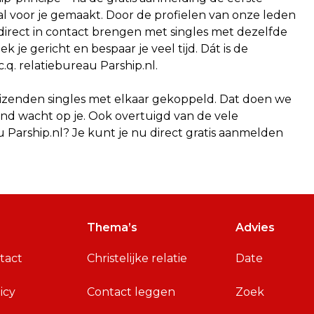
al voor je gemaakt. Door de profielen van onze leden
 direct in contact brengen met singles met dezelfde
 je gericht en bespaar je veel tijd. Dát is de
.q. relatiebureau Parship.nl.
uizenden singles met elkaar gekoppeld. Dat doen we
and wacht op je. Ook overtuigd van de vele
 Parship.nl? Je kunt je nu direct gratis aanmelden
Thema’s
Advies
tact
Christelijke relatie
Date
icy
Contact leggen
Zoek