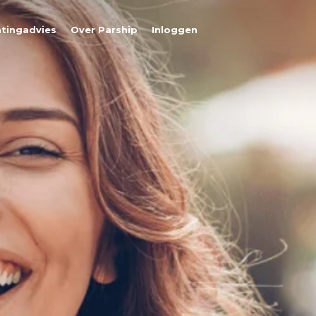
tingadvies
Over Parship
Inloggen