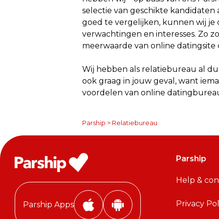
selectie van geschikte kandidaten 
goed te vergelijken, kunnen wij je
verwachtingen en interesses. Zo zoek
meerwaarde van online datingsite c
Wij hebben als relatiebureau al d
ook graag in jouw geval, want iem
voordelen van online datingbureau
Parship
>
Relatiebureau
Parship
Help & con
Privacy Pol
Parship Apps
i
A