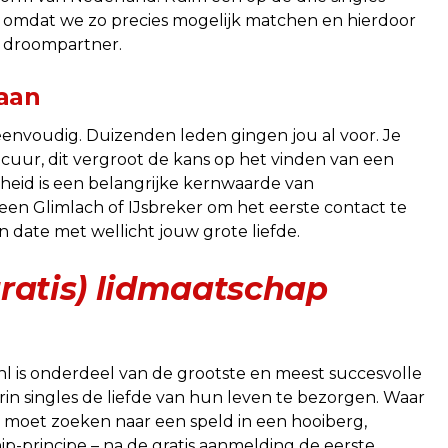
mt omdat we zo precies mogelijk matchen en hierdoor
e droompartner.
 aan
l eenvoudig. Duizenden leden gingen jou al voor. Je
 secuur, dit vergroot de kans op het vinden van een
ligheid is een belangrijke kernwaarde van
 een Glimlach of IJsbreker om het eerste contact te
n date met wellicht jouw grote liefde.
ratis) lidmaatschap
.nl is onderdeel van de grootste en meest succesvolle
erin singles de liefde van hun leven te bezorgen. Waar
k moet zoeken naar een speld in een hooiberg,
ip-principe – na de gratis aanmelding de eerste