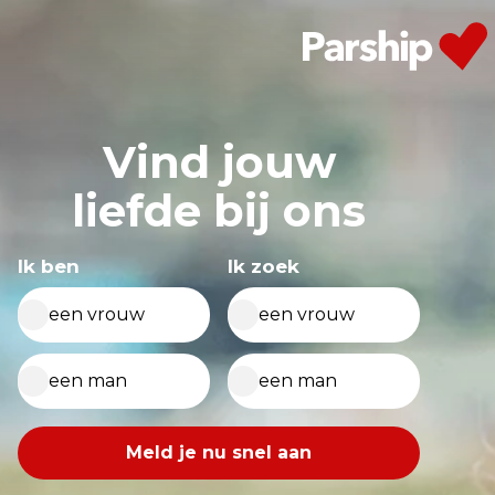
Vind jouw
liefde bij ons
Ik ben
Ik zoek
een vrouw
een vrouw
een man
een man
E-
Meld je nu snel aan
mailadres