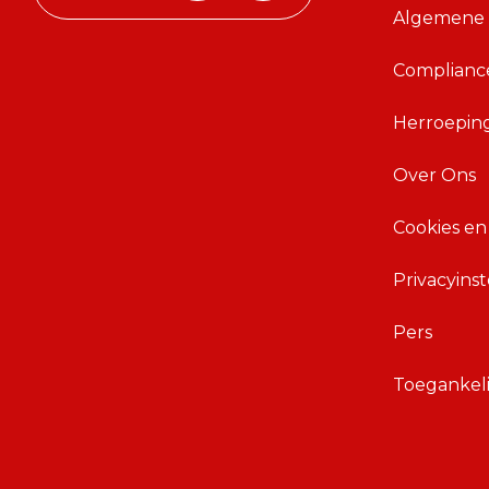
Algemene
P
n
h
d
Complianc
o
r
n
o
Herroepin
e
i
A
d
Over Ons
p
A
p
p
Cookies en
p
Privacyinst
Pers
Toegankeli