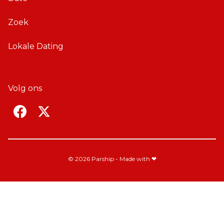
Zoek
Lokale Dating
Volg ons
F
T
a
w
c
i
e
t
© 2026 Parship - Made with ❤
b
t
o
e
o
r
k