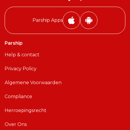
Parship Apps
i
A
P
n
h
d
Parship
o
r
Help & contact
n
o
e
i
Privacy Policy
A
d
p
A
Algemene Voorwaarden
p
p
p
Compliance
Herroepingsrecht
Over Ons